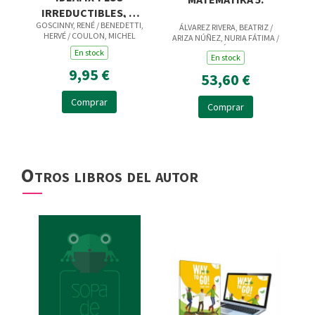
IRREDUCTIBLES, 2.
GOSCINNY, RENÉ / BENEDETTI,
¡LOS ROMANOS NO
ÁLVAREZ RIVERA, BEATRIZ /
HERVÉ / COULON, MICHEL
ARIZA NÚÑEZ, NURIA FÁTIMA /
DAN UNA!
CARVAJAL SÁNCHEZ, ANA
En stock
En stock
ISABEL / CARVAJAL SÁNCHEZ,
MYRIAM / DE LA ROSA GÓMEZ,
9,95 €
53,60 €
LUCÍA ISABEL / FERNÁ
Comprar
Comprar
Otros libros del autor