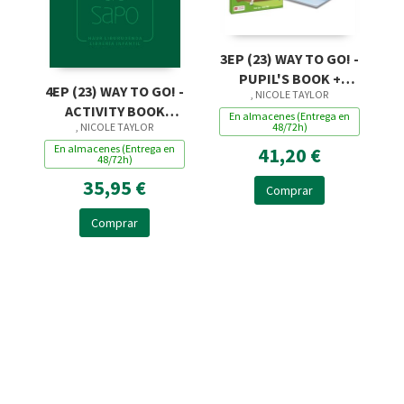
3EP (23) WAY TO GO! -
PUPIL'S BOOK +
4EP (23) WAY TO GO! -
, NICOLE TAYLOR
ACCESO DIGITAL
ACTIVITY BOOK
En almacenes (Entrega en
48/72h)
, NICOLE TAYLOR
(+ACCESO DIGITAL)
En almacenes (Entrega en
41,20 €
48/72h)
35,95 €
Comprar
Comprar