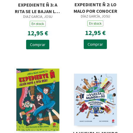
EXPEDIENTE Ñ 2: LO
EXPEDIENTE Ñ 3: A
MALO POR CONOCER
RITA SE LE BAJAN LOS
DÍAZ GARCÍA, JOSU
DIAZ GARCIA, JOSU
HUMOS
En stock
En stock
12,95 €
12,95 €
Comprar
Comprar