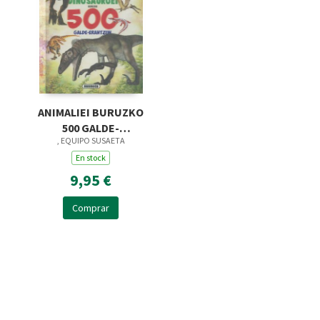
ANIMALIEI BURUZKO
500 GALDE-
, EQUIPO SUSAETA
ERANTZUN
En stock
9,95 €
Comprar