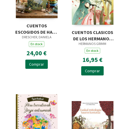
CUENTOS
ESCOGIDOS DE HANS
CUENTOS CLASICOS
DRESCHER, DANIELA
CHRISTIAN
DE LOS HERMANOS
HERMANOS GRIMM
ANDERSEN
En stock
GRIMM
En stock
24,00 €
16,95 €
Comprar
Comprar