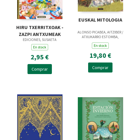
EUSKAL MITOLOGIA
HIRU TXERRITXOAK -
ALONSO PICABEA, AITZIBER /
ZAZPI ANTXUMEAK
ATXUKARRO ESTOMBA,
EDICIONES, SUSAETA
BAKARNE / ZUBIALDE
En stock
GRAJIRENA, IZASKUN
En stock
19,80 €
2,95 €
Comprar
Comprar