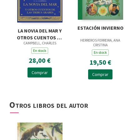
ESTACIÓN INVIERNO
LA NOVIA DEL MAR Y
OTROS CUENTOS DE
HERREROS FERREIRA, ANA
CAMPBELL, CHARLES
LAS TRIBUS ÁRABES
CRISTINA
En stock
En stock
28,00 €
19,50 €
Comprar
Comprar
Otros libros del autor