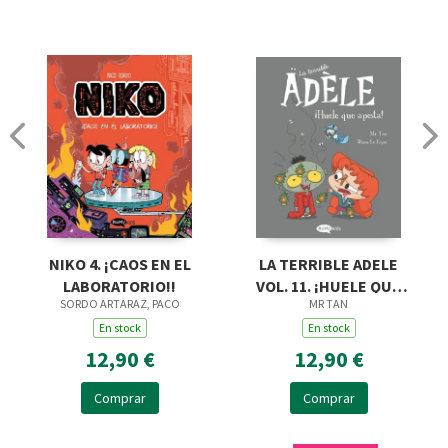
NIKO 4. ¡CAOS EN EL
LA TERRIBLE ADELE
LABORATORIO!!
VOL. 11. ¡HUELE QUE
SORDO ARTARAZ, PACO
MR TAN
APESTA!
En stock
En stock
12,90 €
12,90 €
Comprar
Comprar