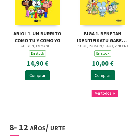
ARIOL 1. UN BURRITO
BIGA 1. BENETAN
COMO TU Y COMO YO
IDENTIFIKATU GABEKO
GUIBERT, EMMANUEL
PUJOL, ROMAIN / CAUT, VINCENT
ANIMALIA (AVNI =
En stock
EUSKARA)
En stock
14,90 €
10,00 €
Comprar
Comprar
Ver todos
8- 12 años/ urte