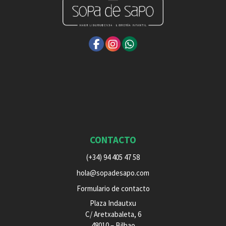
CONTACTO
(+34) 94 405 47 58
hola@sopadesapo.com
Formulario de contacto
Plaza Indautxu
C/ Aretxabaleta, 6
48010 – Bilbao