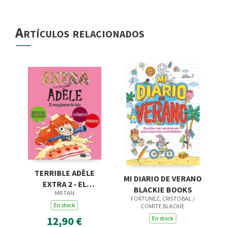
Artículos relacionados
TERRIBLE ADÈLE
MI DIARIO DE VERANO
EXTRA 2 - EL
BLACKIE BOOKS
MR TAN
CUMPLEAÑOS DE
FORTUNEZ, CRISTOBAL /
En stock
JADE
COMITE BLACKIE
12,90 €
En stock