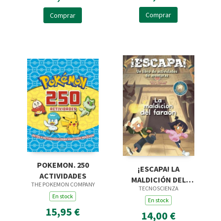
Comprar
Comprar
POKEMON. 250
¡ESCAPA! LA
ACTIVIDADES
MALDICIÓN DEL
THE POKEMON COMPANY
TECNOSCIENZA
FARAÓN
En stock
En stock
15,95 €
14,00 €