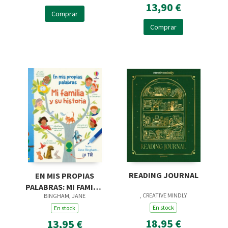
13,90 €
Comprar
Comprar
READING JOURNAL
EN MIS PROPIAS
PALABRAS: MI FAMILIA
, CREATIVE MINDLY
BINGHAM, JANE
Y SU HISTORIA
En stock
En stock
18,95 €
13,95 €