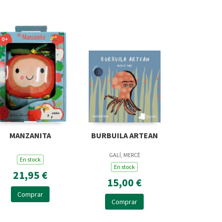
MANZANITA
BURBUILA ARTEAN
GALÍ, MERCÈ
En stock
En stock
21,95 €
15,00 €
Comprar
Comprar