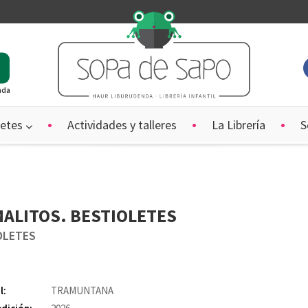
ada
etes
Actividades y talleres
La Librería
S
MALITOS. BESTIOLETES
OLETES
l:
TRAMUNTANA