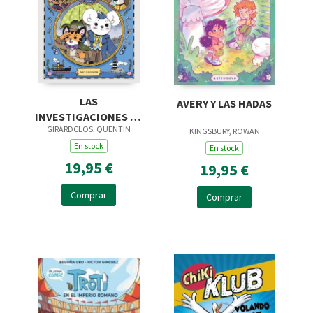
LAS
AVERY Y LAS HADAS
INVESTIGACIONES DE
GIRARDCLOS, QUENTIN
LADY RATONA Y
KINGSBURY, ROWAN
JIMMY TIGRILLO
En stock
En stock
19,95 €
19,95 €
Comprar
Comprar