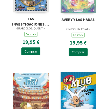
LAS
AVERY Y LAS HADAS
INVESTIGACIONES DE
GIRARDCLOS, QUENTIN
LADY RATONA Y
KINGSBURY, ROWAN
JIMMY TIGRILLO
En stock
En stock
19,95 €
19,95 €
Comprar
Comprar