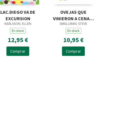
LAC.DIEGO VA DE
OVEJAS QUE
EXCURSION
VINIERON A CENAR,
KARLSSON, ELLEN
SMALLMAN, STEVE
LAS CARTON
En stock
En stock
12,95 €
10,95 €
Comprar
Comprar