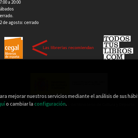
7:00 a 20:00
ábados
errado.
2 de agosto: cerrado
ara mejorar nuestros servicios mediante el análisis de sus háb
uí
o cambiar la
configuración
.
Esta actividad ha recibido una ayuda del Ministerio de Cultura y Deporte.