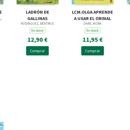
E
LADRÓN DE
LCM.OLGA APRENDE
GALLINAS
A USAR EL ORINAL
RODRIGUEZ, BÉATRICE
DARE, NORA
En stock
En stock
12,90 €
11,95 €
Comprar
Comprar