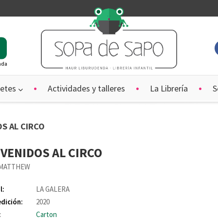
ada
etes
Actividades y talleres
La Librería
S
OS AL CIRCO
VENIDOS AL CIRCO
 MATTHEW
l:
LA GALERA
edición:
2020
:
Carton