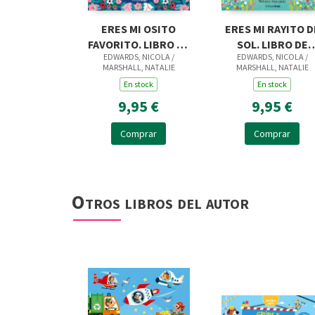
ERES MI OSITO
ERES MI RAYITO D
FAVORITO. LIBRO DE
SOL. LIBRO DE
EDWARDS, NICOLA /
EDWARDS, NICOLA /
CARTON CON
CARTON CON
MARSHALL, NATALIE
MARSHALL, NATALIE
TROQUE
TROQUEL
En stock
En stock
9,95 €
9,95 €
Comprar
Comprar
Otros libros del autor