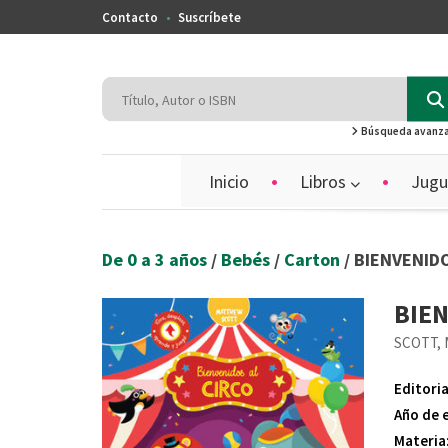
Contacto
Suscríbete
Búsqueda avanz
Inicio
Libros
Jugu
De 0 a 3 años
/
Bebés
/
Carton
/ BIENVENID
BIEN
SCOTT,
Editoria
Año de 
Materia