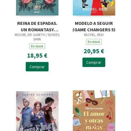
REINA DE ESPADAS.
MODELO A SEGUIR
UN ROMANTASY
(GAME CHANGERS 5)
MOORE, DR. GARETH / SEHDEV,
RACHEL, REID
INTERACTIVO
SARA
En stock
En stock
20,95 €
18,95 €
Comprar
Comprar