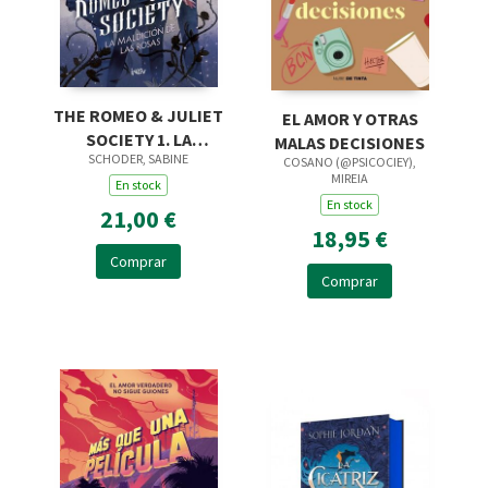
THE ROMEO & JULIET
EL AMOR Y OTRAS
SOCIETY 1. LA
MALAS DECISIONES
SCHODER, SABINE
MALDICIÓN DE LAS
COSANO (@PSICOCIEY),
MIREIA
ROSAS
En stock
En stock
21,00 €
18,95 €
Comprar
Comprar