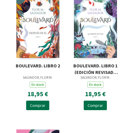
BOULEVARD. LIBRO 2
BOULEVARD. LIBRO 1
(EDICIÓN REVISADA
SALVADOR, FLOR M.
SALVADOR, FLOR M.
POR LA AUTORA)
En stock
En stock
18,95 €
18,95 €
Comprar
Comprar