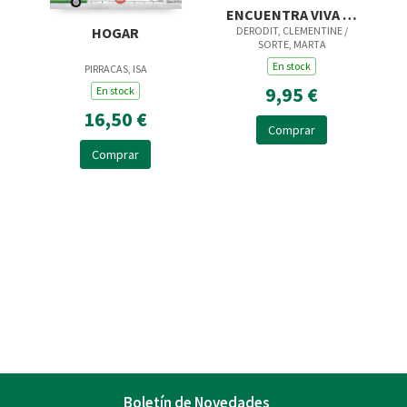
ENCUENTRA VIVA EL
DERODIT, CLEMENTINE /
HOGAR
FUTBOL
SORTE, MARTA
En stock
PIRRACAS, ISA
9,95 €
En stock
16,50 €
Comprar
Comprar
Boletín de Novedades