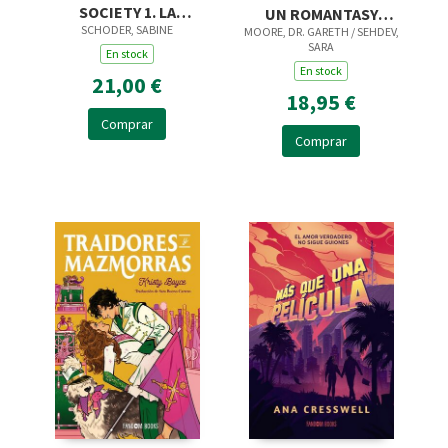
SOCIETY 1. LA
UN ROMANTASY
SCHODER, SABINE
MALDICIÓN DE LAS
MOORE, DR. GARETH / SEHDEV,
INTERACTIVO
SARA
ROSAS
En stock
En stock
21,00 €
18,95 €
Comprar
Comprar