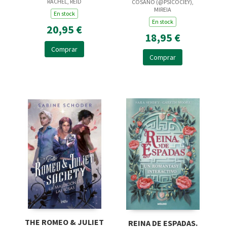
RACHEL, REID
COSANO (@PSICOCIEY),
MIREIA
En stock
En stock
20,95 €
18,95 €
Comprar
Comprar
THE ROMEO & JULIET
REINA DE ESPADAS.