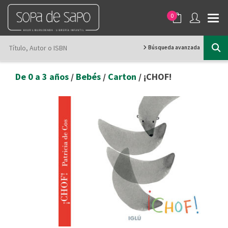
0
Búsqueda avanzada
De 0 a 3 años
/
Bebés
/
Carton
/ ¡CHOF!