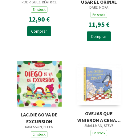
USAR EL ORINAL
RODRIGUEZ, BÉATRICE
DARE, NORA
En stock
En stock
12,90 €
11,95 €
Comprar
Comprar
OVEJAS QUE
LAC.DIEGO VA DE
VINIERON A CENAR,
EXCURSION
SMALLMAN, STEVE
LAS CARTON
KARLSSON, ELLEN
En stock
En stock