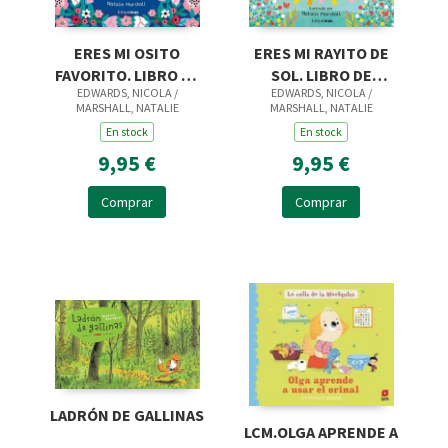
ERES MI OSITO
ERES MI RAYITO DE
FAVORITO. LIBRO DE
SOL. LIBRO DE
EDWARDS, NICOLA /
EDWARDS, NICOLA /
CARTON CON
CARTON CON
MARSHALL, NATALIE
MARSHALL, NATALIE
TROQUE
TROQUEL
En stock
En stock
9,95 €
9,95 €
Comprar
Comprar
LADRÓN DE GALLINAS
LCM.OLGA APRENDE A