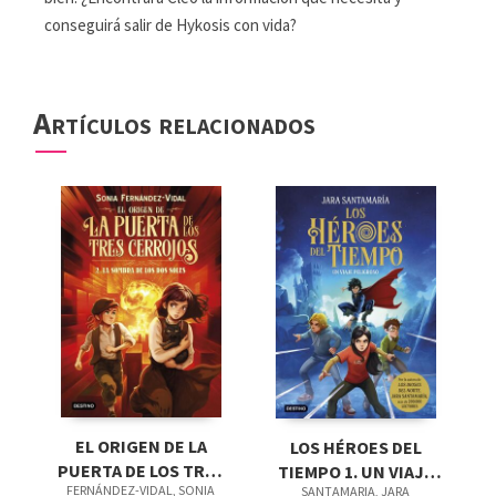
conseguirá salir de Hykosis con vida?
Artículos relacionados
EL ORIGEN DE LA
LOS HÉROES DEL
PUERTA DE LOS TRES
TIEMPO 1. UN VIAJE
FERNÁNDEZ-VIDAL, SONIA
SANTAMARIA, JARA
CERROJOS 2. LA
PELIGROSO