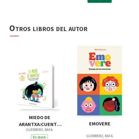
Otros libros del autor
MIEDO DE
EMOVERE
ARANTXA:CUENTO
GUERRERO, RAFA
PARA COMPRENDER Y
GUERRERO, RAFA
ACOMPAÑAR
En stock