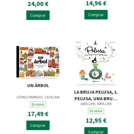
14,96 €
24,00 €
Comprar
Comprar
UN ÁRBOL
LA BRUJA PELUSA, 1.
GÓMEZ PARRADO, CATALINA
PELUSA, UNA BRUJA
SIBYLLINE, SIBYLLINE
MUY MUY PEQUEÑITA
En stock
En stock
17,49 €
12,95 €
Comprar
Comprar