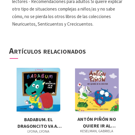
lectores - Recomendaciones para adultos Si quiere explicar
otro tipo de situaciones complejas a niños/as y no sabe
cómo, no se pierda los otros libros de las colecciones
Neuricuetos, Senticuentos y Crecicuentos.
Artículos relacionados
ANTÓN PIÑÓN NO
BADABUM. EL
QUIERE IR AL
DRAGONCITO VA AL
KESELMAN, GABRIELA
LYONA, LYONA
DOCTOR
COLE