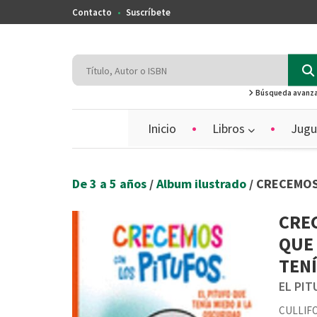
Contacto
Suscríbete
Búsqueda avanz
Inicio
Libros
Jugu
De 3 a 5 años
/
Album ilustrado
/ CRECEMOS
CREC
QUE 
TENÍ
EL PIT
CULLIF