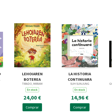
O
LEHOIAREN
LA HISTORIA
BOTEREA
CONTINUARA
TIRADO, MIRIAM
SUH SUNJUNG
G
En stock
En stock
24,00 €
14,96 €
Comprar
Comprar