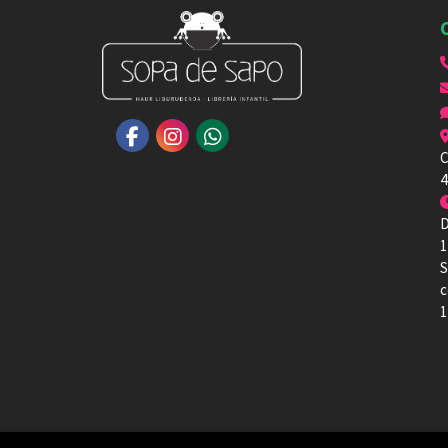
C
4
D
1
S
c
1