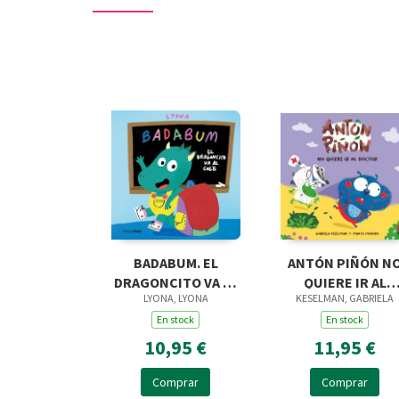
BADABUM. EL
ANTÓN PIÑÓN N
DRAGONCITO VA AL
QUIERE IR AL
LYONA, LYONA
KESELMAN, GABRIELA
COLE
DOCTOR
En stock
En stock
10,95 €
11,95 €
Comprar
Comprar