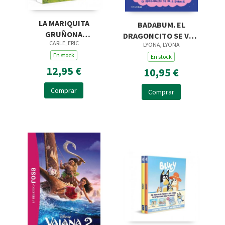
LA MARIQUITA
BADABUM. EL
GRUÑONA
DRAGONCITO SE VA A
CARLE, ERIC
(COLECCIÓN ERIC
LYONA, LYONA
DORMIR
CARLE)
En stock
En stock
12,95 €
10,95 €
Comprar
Comprar