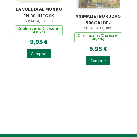
LA VUELTA AL MUNDO
EN 80 JUEGOS
ANIMALIEI BURUZKO
SUSAETA, EQUIPO
500 GALDE-
SUSAETA, EQUIPO
En almacenes (Entrega en
ERANTZUN
48/72h)
En almacenes (Entrega en
48/72h)
9,95 €
9,95 €
Comprar
Comprar