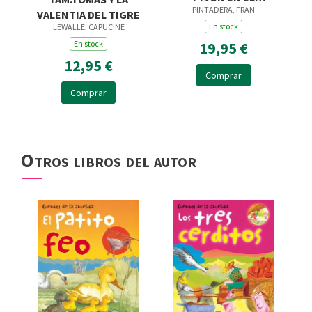
PINTADERA, FRAN
CAMPING
VALENTIA DEL TIGRE
En stock
LEWALLE, CAPUCINE
19,95 €
En stock
12,95 €
Comprar
Comprar
Otros libros del autor