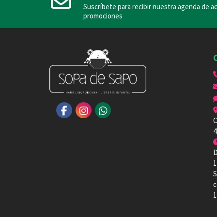
Suscríbete para recibir nuestra agenda de ac
promociones
C
4
D
1
S
c
1