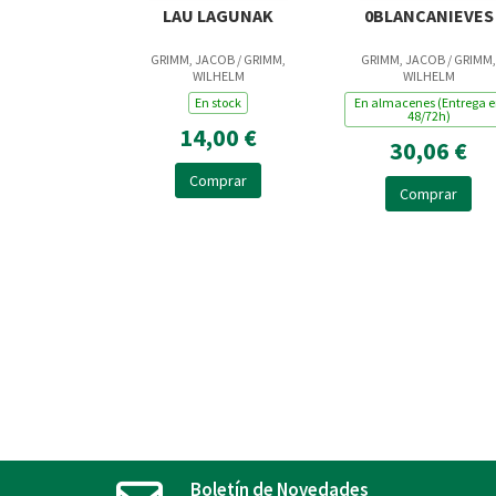
LAU LAGUNAK
0BLANCANIEVES
GRIMM, JACOB / GRIMM,
GRIMM, JACOB / GRIMM,
WILHELM
WILHELM
En stock
En almacenes (Entrega 
48/72h)
14,00 €
30,06 €
Comprar
Comprar
Boletín de Novedades