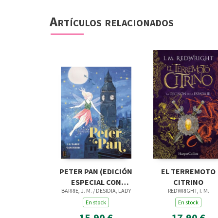
Artículos relacionados
PETER PAN (EDICIÓN
EL TERREMOTO
ESPECIAL CON
CITRINO
BARRIE, J. M. / DESIDIA, LADY
REDWRIGHT, I. M.
CANTOS TINTADOS)
En stock
En stock
15,90 €
17,90 €