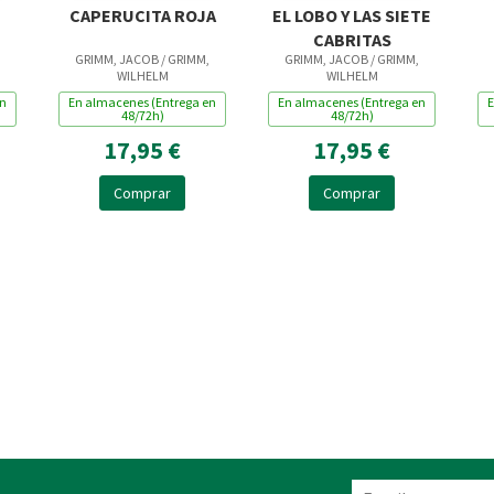
CAPERUCITA ROJA
EL LOBO Y LAS SIETE
CABRITAS
GRIMM, JACOB / GRIMM,
GRIMM, JACOB / GRIMM,
WILHELM
WILHELM
en
En almacenes (Entrega en
En almacenes (Entrega en
E
48/72h)
48/72h)
17,95 €
17,95 €
Comprar
Comprar