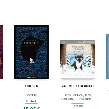
ODISEA
COLMILLO BLANCO
HOMERO
JACK LONDON, JACK
LONDON / JESÚS CORTÉS,
En stock
JESUS
En stock
15,95 €