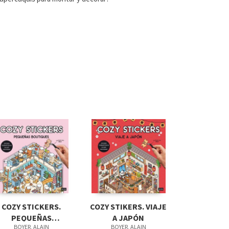
COZY STICKERS.
COZY STIKERS. VIAJE
PEQUEÑAS
A JAPÓN
BOYER, ALAIN
BOYER, ALAIN
BOUTIQUES