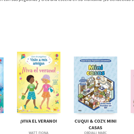
¡VIVA EL VERANO!
CUQUI & COZY. MINI
CASAS
WATT, FIONA
ORDIALI, MARC