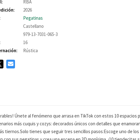
l:
RBA
edición:
2026
:
Pegatinas
Castellano
979-13-7031-065-3
:
16
rnación:
Rústica
rables! Únete al fenómeno que arrasa en TikTok con estos 10 espacios p
narios más cuquis y cozys: decorados únicos con detalles que enamoran,
ás tiernos.Solo tienes que seguir tres sencillos pasos:Escoge uno de los
 con sus pegatinas y crea una escena en 3D monísima. ¡10 tiendecitas 