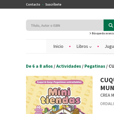
Contacto
Suscríbete
Búsqueda avanz
Inicio
Libros
Jugu
De 6 a 8 años
/
Actividades
/
Pegatinas
/ C
CUQU
MUN
CREA 
ORDIALI