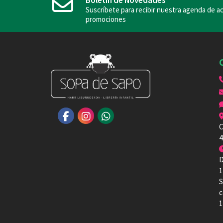
Suscríbete para recibir nuestra agenda de ac
promociones
C
4
D
1
S
c
1