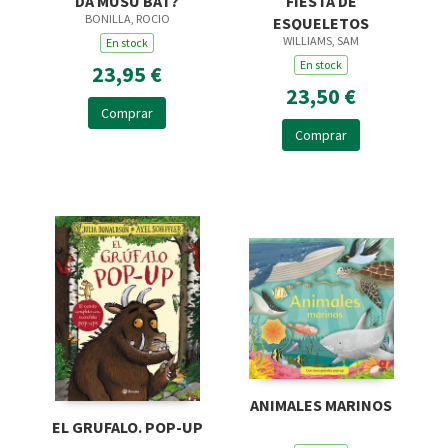
DA MUSU BAT?
FIESTA DE
BONILLA, ROCIO
ESQUELETOS
WILLIAMS, SAM
En stock
En stock
23,95 €
23,50 €
Comprar
Comprar
ANIMALES MARINOS
EL GRUFALO. POP-UP