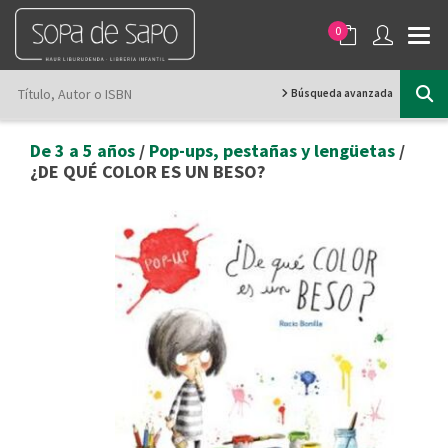
0
Búsqueda avanzada
De 3 a 5 años
/
Pop-ups, pestañas y lengüetas
/
¿DE QUÉ COLOR ES UN BESO?