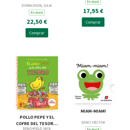
En stock
DONALDSON, JULIA
17,95 €
En stock
22,50 €
Comprar
Comprar
MIAM-MIAM!
POLLO PEPE Y EL
DEXET, HÉCTOR
COFRE DEL TESORO,
DENCHFIELD, NICK
EL
En stock