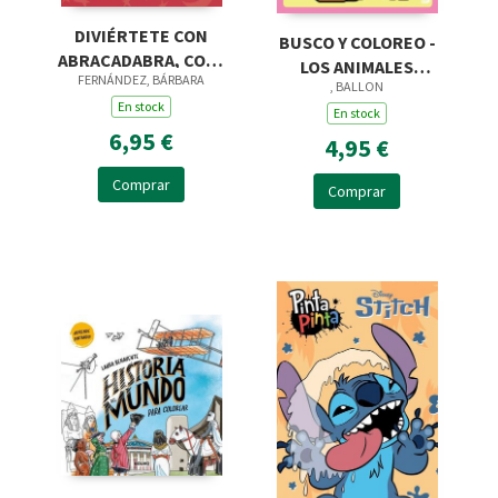
DIVIÉRTETE CON
BUSCO Y COLOREO -
ABRACADABRA, COLE
LOS ANIMALES
FERNÁNDEZ, BÁRBARA
DE MAGIA. JUEGOS Y
, BALLON
DOMÉSTICOS
PASATIEMPOS
En stock
En stock
6,95 €
4,95 €
Comprar
Comprar