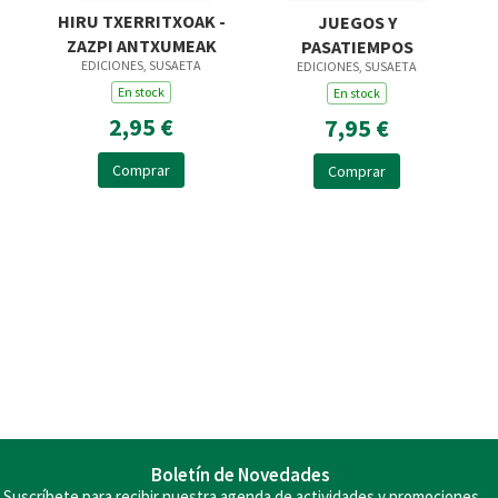
HIRU TXERRITXOAK -
JUEGOS Y
ZAZPI ANTXUMEAK
PASATIEMPOS
EDICIONES, SUSAETA
EDICIONES, SUSAETA
En stock
En stock
2,95 €
7,95 €
Comprar
Comprar
Boletín de Novedades
Suscríbete para recibir nuestra agenda de actividades y promociones