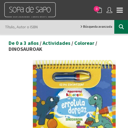
0
Búsqueda avanzada
De 0 a 3 años
/
Actividades
/
Colorear
/
DINOSAUROAK