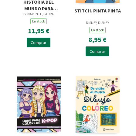
HISTORIA DEL
MUNDO PARA
STITCH. PINTA PINTA
BENAVENTE, LAURA
COLOREAR
En stock
DISNEY, DISNEY
11,95 €
En stock
8,95 €
Comprar
Comprar