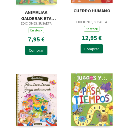
CUERPO HUMANO
ANIMALIAK
GALDERAK ETA
EDICIONES, SUSAETA
EDICIONES, SUSAETA
ERANTZUNAK
En stock
En stock
12,95 €
7,95 €
Comprar
Comprar