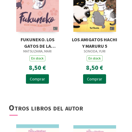
FUKUNEKO. LOS
LOS AMIGATOS HACHI
GATOS DE LA
Y MARURU 5
MATSUZAWA, MARI
SONODA, YURI
FELICIDAD, 1
En stock
En stock
8,50 €
8,50 €
Comprar
Comprar
Otros libros del autor