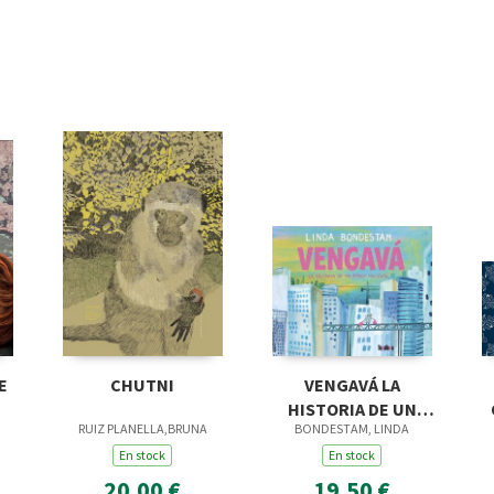
E
CHUTNI
VENGAVÁ LA
HISTORIA DE UN
RUIZ PLANELLA,BRUNA
BONDESTAM, LINDA
ROBOT VALIENTE
En stock
En stock
20,00 €
19,50 €