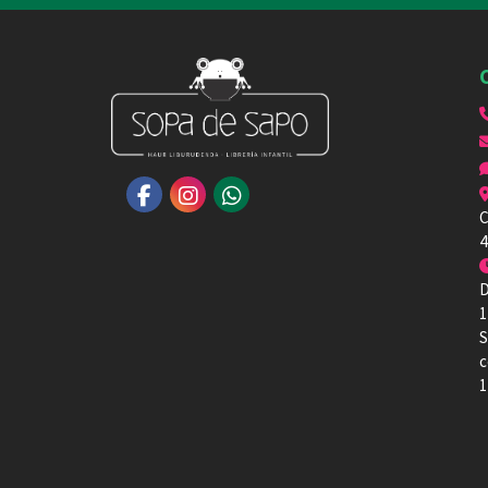
C
4
D
1
S
c
1