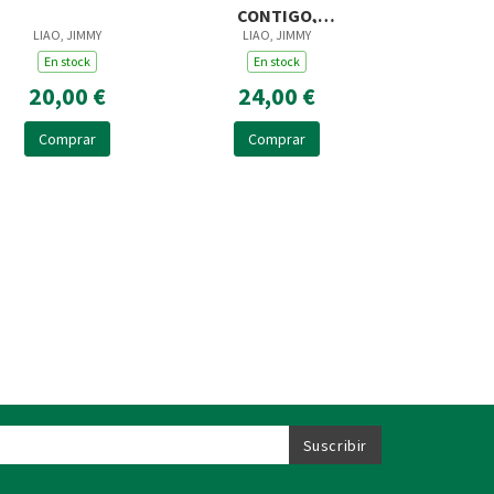
CONTIGO,
LIAO, JIMMY
LIAO, JIMMY
CAMINANDO POR
En stock
UNA TARDE DE
En stock
PRIMAVERA
20,00 €
24,00 €
Comprar
Comprar