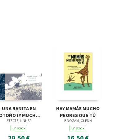
UNA RANITA EN
HAY MAMÁS MUCHO
OTOÑO (Y MUCHO
PEORES QUE TÚ
STERTE, LINNEA
BOOZAM, GLENN
MAS...)
En stock
En stock
28,50 €
16,50 €