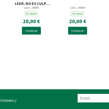
LEER, NO ES CULPA
LIAO, JIMMY
LIAO, JIMMY
TUYA,
En stock
En stock
20,00 €
20,00 €
Comprar
Comprar
tividades y