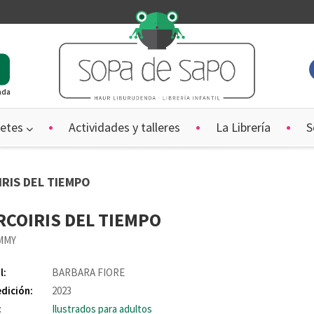
ada
etes
Actividades y talleres
La Librería
S
IRIS DEL TIEMPO
RCOIRIS DEL TIEMPO
IMMY
l:
BARBARA FIORE
edición:
2023
:
Ilustrados para adultos