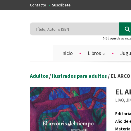
Contacto
Suscríbete
Búsqueda avanz
Inicio
Libros
Jugu
Adultos
/
Ilustrados para adultos
/ EL ARCO
EL A
LIAO, J
Editoria
Año de 
Materia