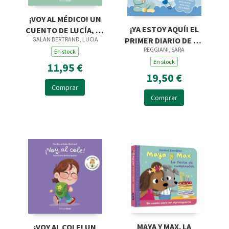
¡VOY AL MÉDICO! UN
¡YA ESTOY AQUÍ! EL
CUENTO DE LUCÍA, MI
PRIMER DIARIO DE TU
GALAN BERTRAND, LUCIA
PEDIATRA
REGGIANI, SARA
NIÑO
En stock
En stock
11,95 €
19,50 €
Comprar
Comprar
MAYA Y MAX. LA
¡VOY AL COLE! UN