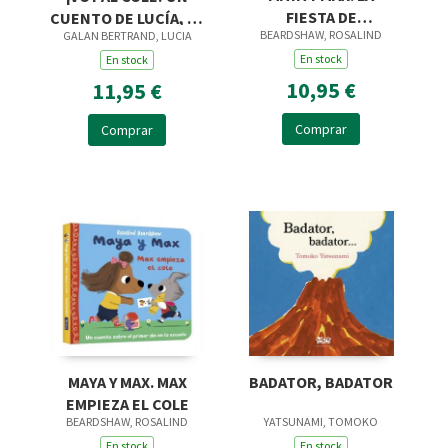
FIESTA DE
CUENTO DE LUCÍA, MI
BEARDSHAW, ROSALIND
GALAN BERTRAND, LUCIA
CUMPLEAÑOS
PEDIATRA
En stock
En stock
10,95 €
11,95 €
Comprar
Comprar
MAYA Y MAX. MAX
BADATOR, BADATOR
EMPIEZA EL COLE
BEARDSHAW, ROSALIND
YATSUNAMI, TOMOKO
En stock
En stock