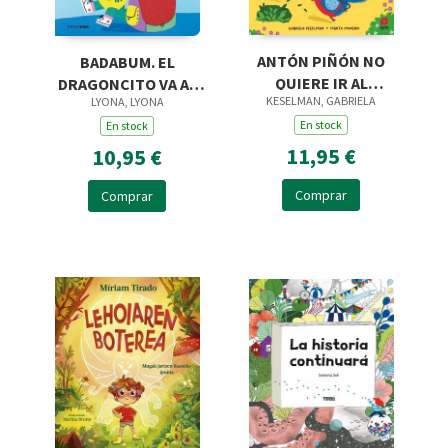
ANTÓN PIÑÓN NO
BADABUM. EL
QUIERE IR AL
DRAGONCITO VA AL
KESELMAN, GABRIELA
LYONA, LYONA
DOCTOR
COLE
En stock
En stock
11,95 €
10,95 €
Comprar
Comprar