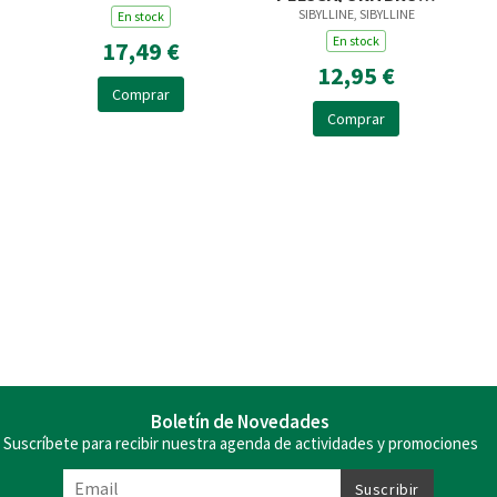
SIBYLLINE, SIBYLLINE
MUY MUY PEQUEÑITA
En stock
En stock
17,49 €
12,95 €
Comprar
Comprar
Boletín de Novedades
Suscríbete para recibir nuestra agenda de actividades y promociones