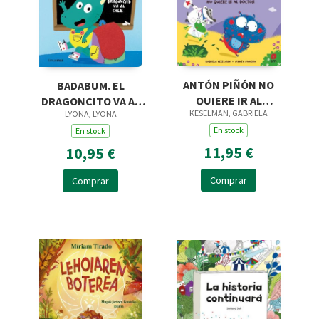
ANTÓN PIÑÓN NO
BADABUM. EL
QUIERE IR AL
DRAGONCITO VA AL
KESELMAN, GABRIELA
LYONA, LYONA
DOCTOR
COLE
En stock
En stock
11,95 €
10,95 €
Comprar
Comprar