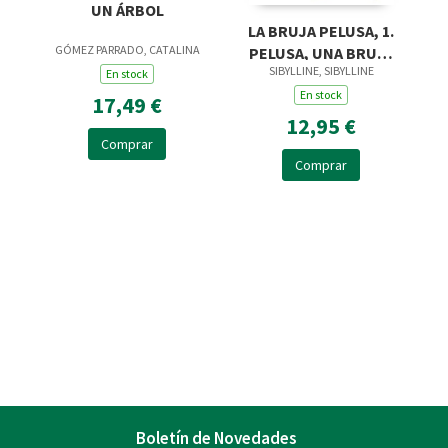
UN ÁRBOL
LA BRUJA PELUSA, 1.
GÓMEZ PARRADO, CATALINA
PELUSA, UNA BRUJA
SIBYLLINE, SIBYLLINE
MUY MUY PEQUEÑITA
En stock
En stock
17,49 €
12,95 €
Comprar
Comprar
Boletín de Novedades