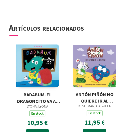
Artículos relacionados
ANTÓN PIÑÓN NO
BADABUM. EL
QUIERE IR AL
DRAGONCITO VA AL
KESELMAN, GABRIELA
LYONA, LYONA
DOCTOR
COLE
En stock
En stock
11,95 €
10,95 €