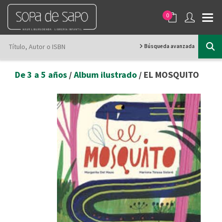
0
Búsqueda avanzada
De 3 a 5 años
/
Album ilustrado
/ EL MOSQUITO