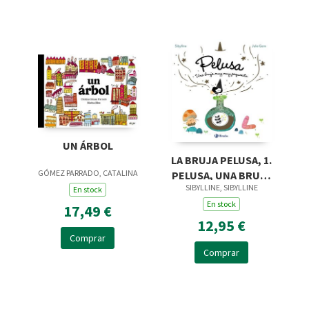
UN ÁRBOL
LA BRUJA PELUSA, 1.
GÓMEZ PARRADO, CATALINA
PELUSA, UNA BRUJA
SIBYLLINE, SIBYLLINE
MUY MUY PEQUEÑITA
En stock
En stock
17,49 €
12,95 €
Comprar
Comprar