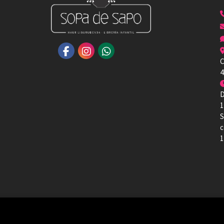
C
4
D
1
S
c
1