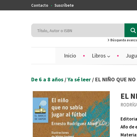
Contacto
Suscríbete
Búsqueda avanz
Inicio
Libros
Jugu
De 6 a 8 años
/
Ya sé leer
/ EL NIÑO QUE NO
EL N
RODRÍG
Editoria
Año de 
Materia