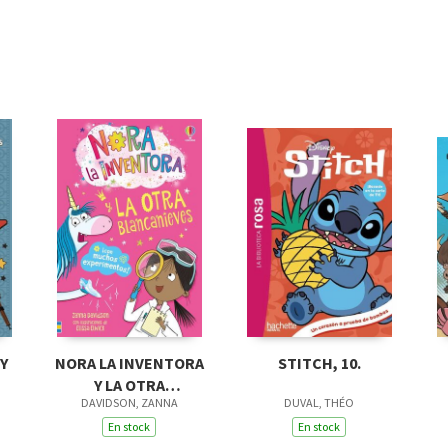
Y
NORA LA INVENTORA
STITCH, 10.
Y LA OTRA
DAVIDSON, ZANNA
DUVAL, THÉO
BLANCANIEVES -
LIBRO 7
En stock
En stock