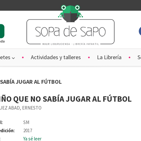
ada
etes
Actividades y talleres
La Librería
S
 SABÍA JUGAR AL FÚTBOL
IÑO QUE NO SABÍA JUGAR AL FÚTBOL
UEZ ABAD, ERNESTO
l:
SM
edición:
2017
:
Ya sé leer