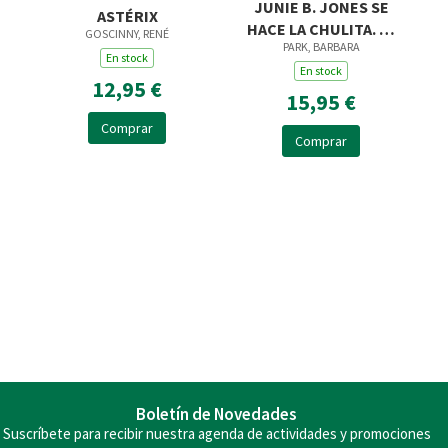
JUNIE B. JONES SE
ASTÉRIX
HACE LA CHULITA. EL
GOSCINNY, RENÉ
PARK, BARBARA
CÓMIC
En stock
En stock
12,95 €
15,95 €
Comprar
Comprar
Boletín de Novedades
Suscríbete para recibir nuestra agenda de actividades y promociones