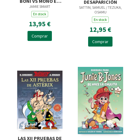
BONI VS MONO EN
DESAPARICIÓN
JAMIE SMART
PUERCO Y ALMA
SATTIN, SAMUEL / TEZUKA,
OSAMU
En stock
En stock
13,95 €
12,95 €
Comprar
Comprar
LAS XII PRUEBAS DE