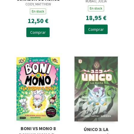
RUBAU, JULIA
CODY, MATTHEW
En stock
En stock
18,95 €
12,50 €
Comprar
Comprar
BONI VS MONO 8
ÚNICO 3: LA