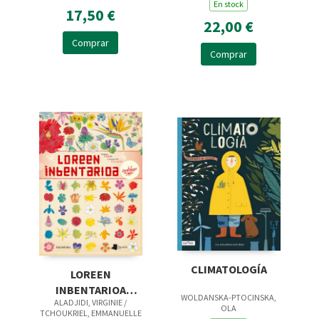
En stock
17,50 €
22,00 €
Comprar
Comprar
CLIMATOLOGÍA
LOREEN
INBENTARIOA
WOLDANSKA-PTOCINSKA,
ALADJIDI, VIRGINIE /
IRUDIDUNA
OLA
TCHOUKRIEL, EMMANUELLE