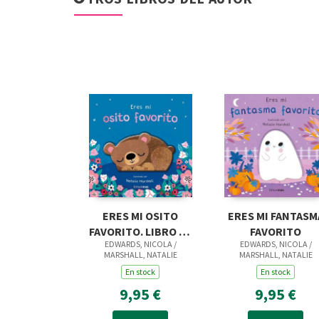
ERES MI OSITO
ERES MI FANTASM
FAVORITO. LIBRO DE
FAVORITO
EDWARDS, NICOLA /
EDWARDS, NICOLA /
CARTON CON
MARSHALL, NATALIE
MARSHALL, NATALIE
TROQUE
En stock
En stock
9,95 €
9,95 €