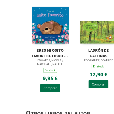
ERES MI OSITO
LADRÓN DE
FAVORITO. LIBRO DE
GALLINAS
EDWARDS, NICOLA /
RODRIGUEZ, BÉATRICE
CARTON CON
MARSHALL, NATALIE
TROQUE
En stock
En stock
12,90 €
9,95 €
Comprar
Comprar
Otros libros del autor