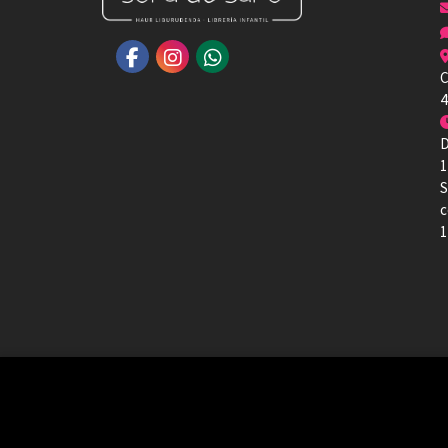
C
4
D
1
S
c
1