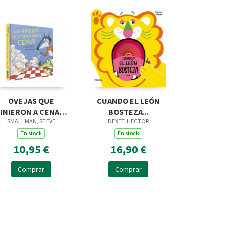
OVEJAS QUE
CUANDO EL LEÓN
INIERON A CENAR,
BOSTEZA...
SMALLMAN, STEVE
DEXET, HECTOR
LAS CARTON
En stock
En stock
10,95 €
16,90 €
Comprar
Comprar