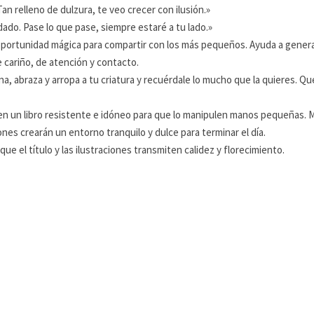
Tan relleno de dulzura, te veo crecer con ilusión.»
dado. Pase lo que pase, siempre estaré a tu lado.»
portunidad mágica para compartir con los más pequeños. Ayuda a generar r
e cariño, de atención y contacto.
 abraza y arropa a tu criatura y recuérdale lo mucho que la quieres. Qu
n en un libro resistente e idóneo para que lo manipulen manos pequeñas.
ones crearán un entorno tranquilo y dulce para terminar el día.
que el título y las ilustraciones transmiten calidez y florecimiento.