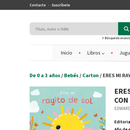
Contacto
Suscríbete
Búsqueda avanz
Inicio
Libros
Jugu
De 0 a 3 años
/
Bebés
/
Carton
/ ERES MI R
ERES
CON
EDWARD
Editoria
Año de 