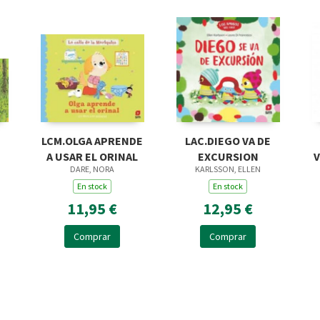
LCM.OLGA APRENDE
LAC.DIEGO VA DE
A USAR EL ORINAL
EXCURSION
V
DARE, NORA
KARLSSON, ELLEN
En stock
En stock
11,95 €
12,95 €
Comprar
Comprar