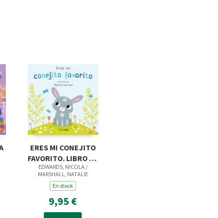
A
ERES MI CONEJITO
FAVORITO. LIBRO DE
EDWARDS, NICOLA /
CARTON CON
MARSHALL, NATALIE
TROQUELES
En stock
9,95 €