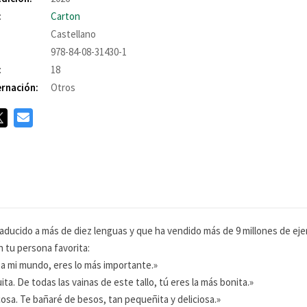
:
Carton
Castellano
978-84-08-31430-1
:
18
rnación:
Otros
traducido a más de diez lenguas y que ha vendido más de 9 millones de e
n tu persona favorita:
uz a mi mundo, eres lo más importante.»
a. De todas las vainas de este tallo, tú eres la más bonita.»
cosa. Te bañaré de besos, tan pequeñita y deliciosa.»