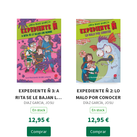
EXPEDIENTE Ñ 2: LO
EXPEDIENTE Ñ 3: A
MALO POR CONOCER
RITA SE LE BAJAN LOS
DÍAZ GARCÍA, JOSU
DIAZ GARCIA, JOSU
HUMOS
En stock
En stock
12,95 €
12,95 €
Comprar
Comprar