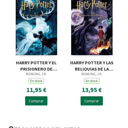
HARRY POTTER Y EL
HARRY POTTER Y LAS
PRISIONERO DE
RELIQUIAS DE LA
ROWLING, J.K.
ROWLING, J.K.
AZKABAN (HARRY
MUERTE (HARRY
POTTER [EDICIÓN
En stock
POTTER [EDICIÓN
En stock
CON LA PORTADA IL
CON LA PORTADA
11,95 €
13,95 €
Comprar
Comprar