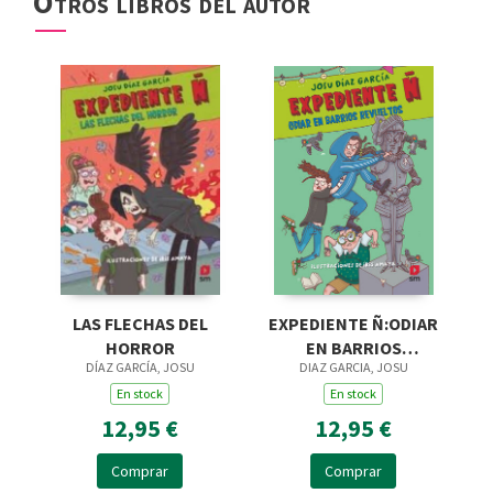
Otros libros del autor
EXPEDIENTE Ñ:ODIAR
LAS FLECHAS DEL
EN BARRIOS
HORROR
DIAZ GARCIA, JOSU
DÍAZ GARCÍA, JOSU
REVUELTOS
En stock
En stock
12,95 €
12,95 €
Comprar
Comprar