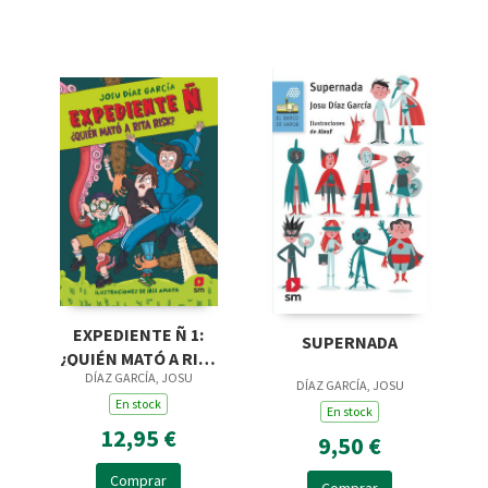
EXPEDIENTE Ñ 1:
SUPERNADA
¿QUIÉN MATÓ A RITA
DÍAZ GARCÍA, JOSU
RISK?
DÍAZ GARCÍA, JOSU
En stock
En stock
12,95 €
9,50 €
Comprar