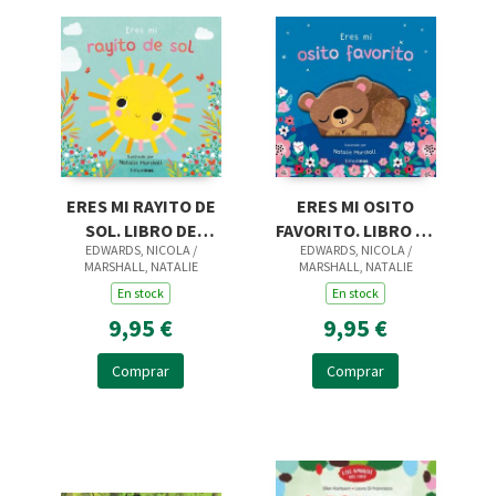
ERES MI RAYITO DE
ERES MI OSITO
SOL. LIBRO DE
FAVORITO. LIBRO DE
EDWARDS, NICOLA /
EDWARDS, NICOLA /
CARTON CON
CARTON CON
MARSHALL, NATALIE
MARSHALL, NATALIE
TROQUEL
TROQUE
En stock
En stock
9,95 €
9,95 €
Comprar
Comprar