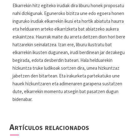
Elkarrekin hitz egiteko irudiak dira liburu honek proposatu
nahi dizkigunak. Eguneroko bizitza une edo egoera honen
inguruko irudiak elkarrekin ikusi eta hortik abiatuta haurra
eta helduaren arteko elkarrizketa bat abiatzeko aukera
eskaintzea. Haurrak maite du arreta deitzen dion hori bere
hatzarekin seinalatzea. Izan ere, liburu ilustratu bat
elkarrekin ikusten dugunean, irudi berdinean jar dezakegu
begirada, edota desberdin batean. Hala helduarekin
hizkuntza truke ludikoak sortzen dira, umea hizkuntzaz
jabetzen den bitartean. Eta irakurketa partekatuko une
hauek hizkuntzaren eta adimenaren garapena sustatzen
dute, elkarrekin momentu atsegin bat pasatzen dugun
bidenabar.
Artículos relacionados