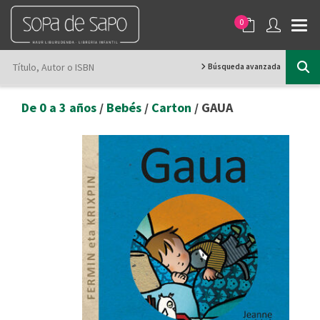
0
Búsqueda avanzada
De 0 a 3 años
/
Bebés
/
Carton
/ GAUA