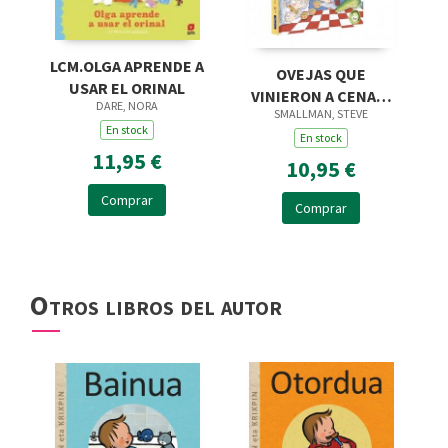
LCM.OLGA APRENDE A
OVEJAS QUE
USAR EL ORINAL
VINIERON A CENAR,
DARE, NORA
SMALLMAN, STEVE
LAS CARTON
En stock
En stock
11,95 €
10,95 €
Comprar
Comprar
Otros libros del autor