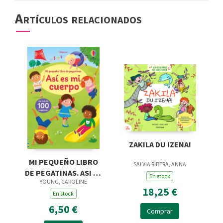
Artículos relacionados
ZAKILA DU IZENA!
MI PEQUEÑO LIBRO
SALVIA RIBERA, ANNA
DE PEGATINAS. ASI ES
En stock
YOUNG, CAROLINE
MI CUERPO
18,25 €
En stock
6,50 €
Comprar