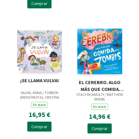
Comprar
¡SE LLAMA VULVA!
EL CEREBRO. ALGO
MÁS QUE COMIDA
SALVIA, ANNA / TORRÓN
STACY MCANULTY / MATTHEW
PARA ZOMBIS
(MENSTRUITA), CRISTINA
RIVERA
En stock
En stock
16,95 €
14,96 €
Comprar
Comprar