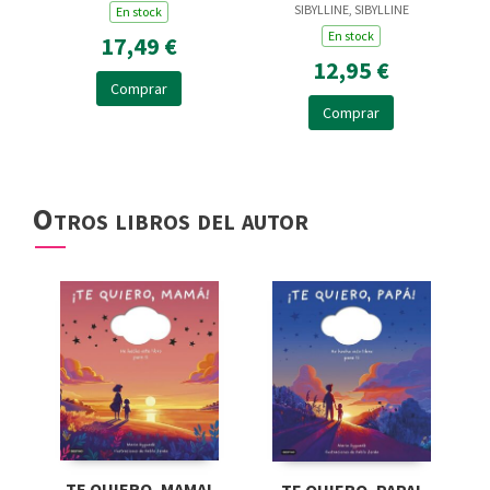
SIBYLLINE, SIBYLLINE
MUY MUY PEQUEÑITA
En stock
En stock
17,49 €
12,95 €
Comprar
Comprar
Otros libros del autor
TE QUIERO, MAMA!
TE QUIERO, PAPA!