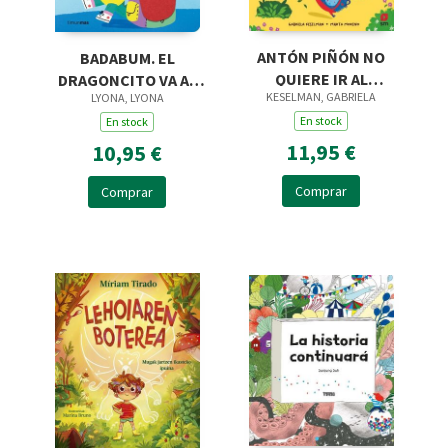
ANTÓN PIÑÓN NO
BADABUM. EL
QUIERE IR AL
DRAGONCITO VA AL
KESELMAN, GABRIELA
LYONA, LYONA
DOCTOR
COLE
En stock
En stock
11,95 €
10,95 €
Comprar
Comprar