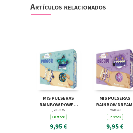
Artículos relacionados
MIS PULSERAS
MIS PULSERAS
RAINBOW POWER.
RAINBOW DREAM
, VARIOS
, VARIOS
JOYAS
JOYAS
En stock
En stock
9,95 €
9,95 €