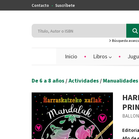
Contacto
Suscríbete
Búsqueda avanz
Inicio
Libros
Jugu
De 6 a 8 años
/
Actividades
/
Manualidade
HAR
PRI
BALLO
Editoria
Año de 