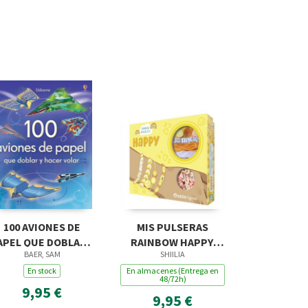
100 AVIONES DE
MIS PULSERAS
APEL QUE DOBLAR Y
RAINBOW HAPPY.
BAER, SAM
SHIILIA
HACER VOLAR
JOYAS
En stock
En almacenes (Entrega en
48/72h)
9,95 €
9,95 €