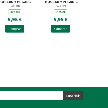
BUSCAR Y PEGAR-
BUSCAR Y PEGAR-
BALLON
BALLON
OS BEBÉS ANIMALES
LOS ANIMALES DE LA
En stock
GRANJA
En stock
5,95 €
5,95 €
Comprar
Comprar