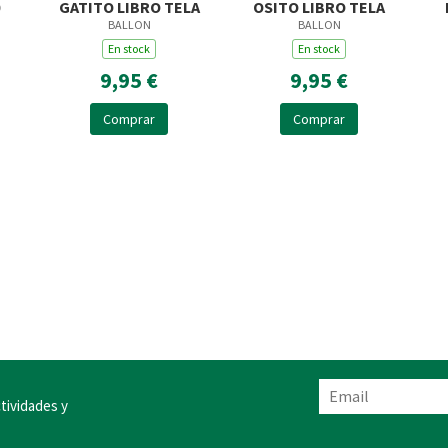
GATITO LIBRO TELA
OSITO LIBRO TELA
BALLON
BALLON
L
En stock
En stock
9,95 €
9,95 €
Comprar
Comprar
tividades y