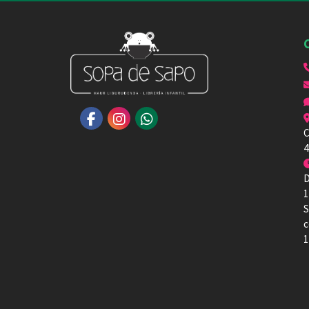
C
4
D
1
S
c
1