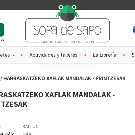
ada
etes
Actividades y talleres
La Librería
S
s
/ HARRASKATZEKO XAFLAK MANDALAK - PRINTZESAK
RASKATZEKO XAFLAK MANDALAK -
NTZESAK
N
l:
BALLON
edición:
2019