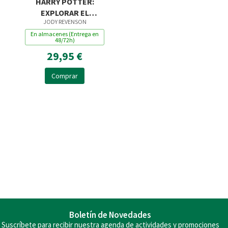
HARRY POTTER:
EXPLORAR EL
JODY REVENSON
CALLEJÓN DIAGON
En almacenes (Entrega en
48/72h)
29,95 €
Comprar
Boletín de Novedades
Suscríbete para recibir nuestra agenda de actividades y promociones