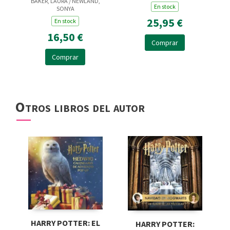
BAKER, LAURA / NEWLAND,
TODO
En stock
SONYA
25,95 €
En stock
16,50 €
Comprar
Comprar
Otros libros del autor
HARRY POTTER: EL
HARRY POTTER: