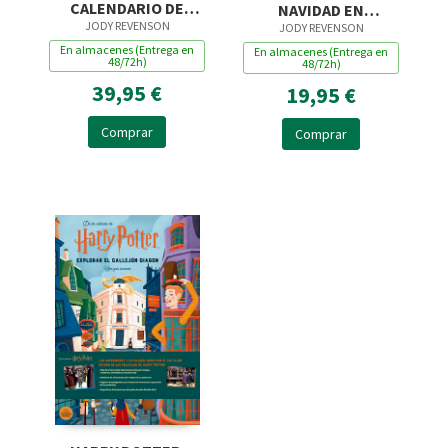
CALENDARIO DE
NAVIDAD EN
JODY REVENSON
JODY REVENSON
ADVIENTO POP-UP
HOGWARTS. UN
En almacenes (Entrega en
DE HEDWIG
En almacenes (Entrega en
ALBUM DE LAS
48/72h)
48/72h)
PELICULAS
39,95 €
19,95 €
Comprar
Comprar