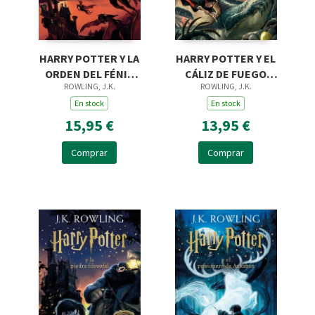
HARRY POTTER Y LA
HARRY POTTER Y EL
ORDEN DEL FÉNIX
CÁLIZ DE FUEGO
ROWLING, J.K.
ROWLING, J.K.
(HARRY POTTER
(HARRY POTTER
[EDICIÓN CON LA
En stock
[EDICIÓN CON LA
En stock
PORTADA ILUSTRAD
PORTADA ILUSTRADA
15,95 €
13,95 €
Comprar
Comprar