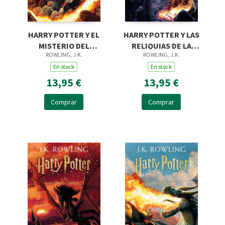
HARRY POTTER Y EL
HARRY POTTER Y LAS
MISTERIO DEL
RELIQUIAS DE LA
ROWLING, J.K.
ROWLING, J.K.
PRÍNCIPE (HARRY
MUERTE (HARRY
POTTER [EDICIÓN
En stock
POTTER [EDICIÓN
En stock
CON LA PORTADA IL
CON LA PORTADA
13,95 €
13,95 €
Comprar
Comprar