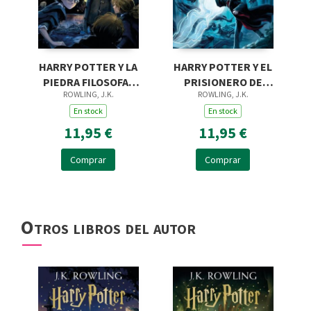
HARRY POTTER Y LA
HARRY POTTER Y EL
PIEDRA FILOSOFAL
PRISIONERO DE
ROWLING, J.K.
ROWLING, J.K.
(HARRY POTTER
AZKABAN (HARRY
[EDICIÓN CON LA
En stock
POTTER [EDICIÓN
En stock
PORTADA ILUSTRA
CON LA PORTADA IL
11,95 €
11,95 €
Comprar
Comprar
Otros libros del autor