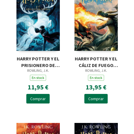
HARRY POTTER Y EL
HARRY POTTER Y EL
PRISIONERO DE
CÁLIZ DE FUEGO
ROWLING, J.K.
ROWLING, J.K.
AZKABAN (HARRY
(HARRY POTTER
POTTER [EDICIÓN
En stock
[EDICIÓN CON LA
En stock
CON LA PORTADA IL
PORTADA ILUSTRADA
11,95 €
13,95 €
Comprar
Comprar