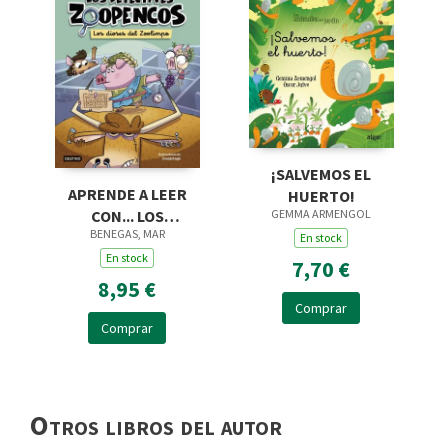
¡SALVEMOS EL
APRENDE A LEER
HUERTO!
GEMMA ARMENGOL
CON... LOS
BENEGAS, MAR
DETECTIVES
En stock
ZOOPENCOS LETRA
En stock
7,70 €
LIGADA 2. LOS DIOSES
8,95 €
DEL ZO
Comprar
Comprar
Otros libros del autor