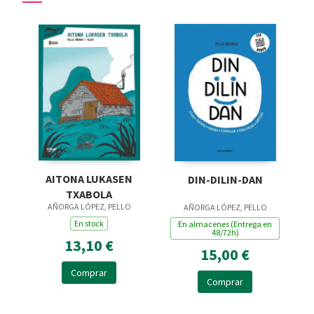
AITONA LUKASEN
DIN-DILIN-DAN
TXABOLA
AÑORGA LÓPEZ, PELLO
AÑORGA LÓPEZ, PELLO
En stock
En almacenes (Entrega en
48/72h)
13,10 €
15,00 €
Comprar
Comprar