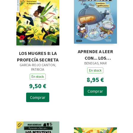
APRENDE A LEER
LOS MUGRES 8: LA
CON... LOS
PROFECÍA SECRETA
BENEGAS, MAR
DETECTIVES
GARCIA-ROJO CANTON,
PATRICIA
ZOOPENCOS. LETRA
En stock
En stock
LIGADA 1. AVENTURA
8,95 €
ZOOBMA
9,50 €
Comprar
Comprar