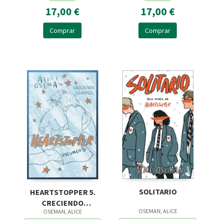
17,00 €
17,00 €
Comprar
Comprar
SOLITARIO
HEARTSTOPPER 5.
CRECIENDO
OSEMAN, ALICE
OSEMAN, ALICE
CONTIGO. EDICION