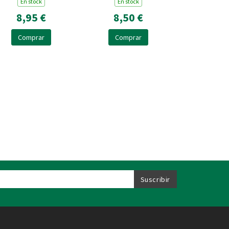
CUMPLEAÑOS DE
En stock
MISTERIOSO
En stock
PESADILLA
8,95 €
8,50 €
Comprar
Comprar