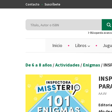
Contacto
Suscríbete
Búsqueda avanz
Inicio
Libros
Jugu
De 6 a 8 años
/
Actividades
/
Enigmas
/ IN
INSP
PAR
AA.VV
Editoria
Año de 