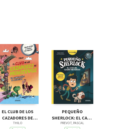
EL CLUB DE LOS
PEQUEÑO
CAZADORES DE
SHERLOCK: EL CASO
THILO
PREVOT, PASCAL
MONSTRUOS 4. UN
DEL CUADRO