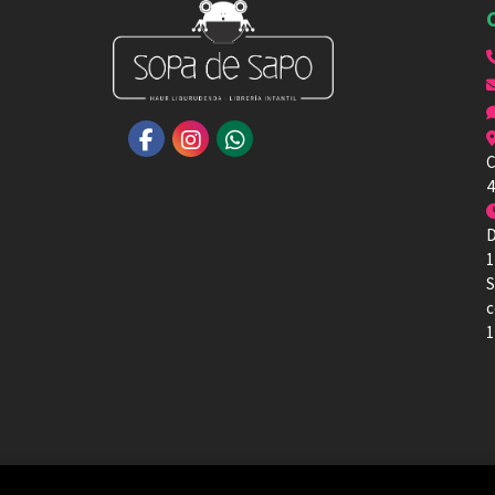
C
4
D
1
S
c
1