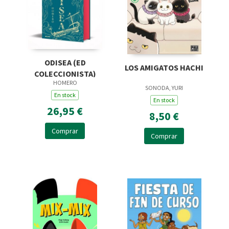
ODISEA (ED
LOS AMIGATOS HACHI
COLECCIONISTA)
HOMERO
SONODA, YURI
En stock
En stock
26,95 €
8,50 €
Comprar
Comprar