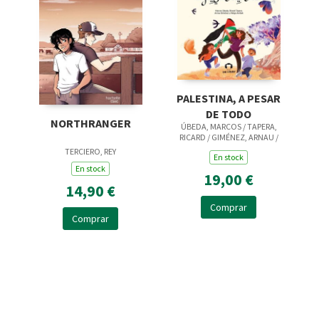
PALESTINA, A PESAR
DE TODO
NORTHRANGER
ÚBEDA, MARCOS / TAPERA,
RICARD / GIMÉNEZ, ARNAU /
AMBAK, HELGA
TERCIERO, REY
En stock
En stock
19,00 €
14,90 €
Comprar
Comprar