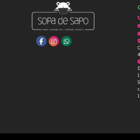
C
4
D
1
S
c
1