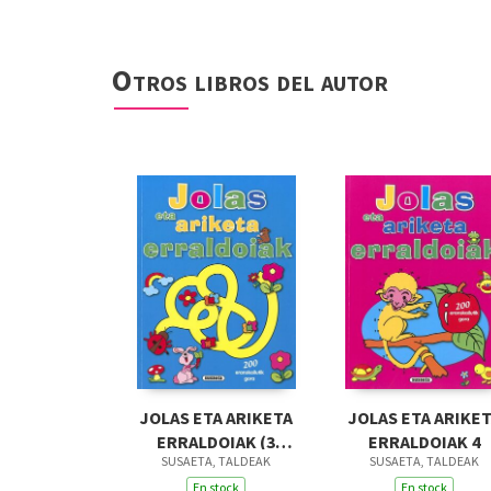
Otros libros del autor
JOLAS ETA ARIKETA
JOLAS ETA ARIKE
ERRALDOIAK (3
ERRALDOIAK 4
SUSAETA, TALDEAK
SUSAETA, TALDEAK
TITULU)
En stock
En stock