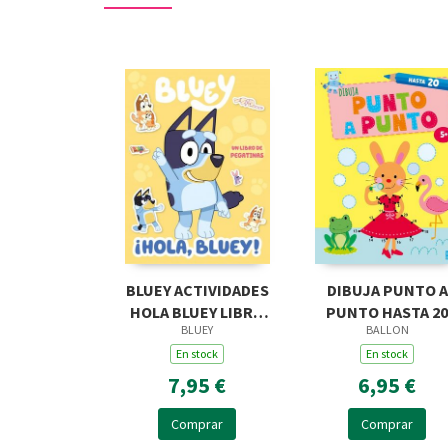
BLUEY ACTIVIDADES
DIBUJA PUNTO A
HOLA BLUEY LIBRO
PUNTO HASTA 20
BLUEY
BALLON
DE PEGATINAS
En stock
En stock
7,95 €
6,95 €
Comprar
Comprar