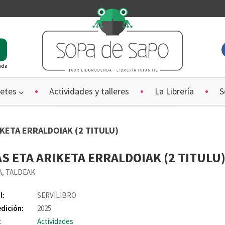
ada
etes
Actividades y talleres
La Librería
S
IKETA ERRALDOIAK (2 TITULU)
S ETA ARIKETA ERRALDOIAK (2 TITULU
A, TALDEAK
l:
SERVILIBRO
edición:
2025
:
Actividades