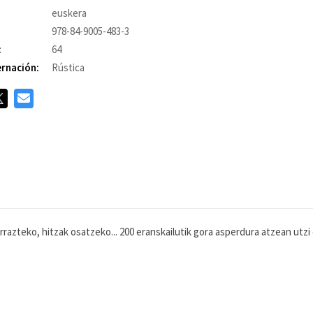
euskera
978-84-9005-483-3
:
64
rnación:
Rústica
arrazteko, hitzak osatzeko... 200 eranskailutik gora asperdura atzean utz