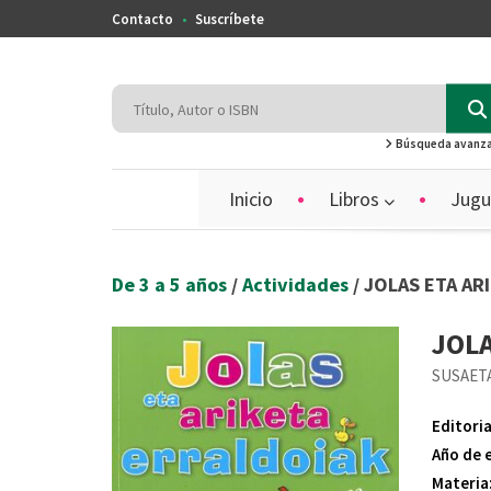
Contacto
Suscríbete
Búsqueda avanz
Inicio
Libros
Jugu
De 3 a 5 años
/
Actividades
/ JOLAS ETA AR
JOLA
SUSAET
Editoria
Año de 
Materia