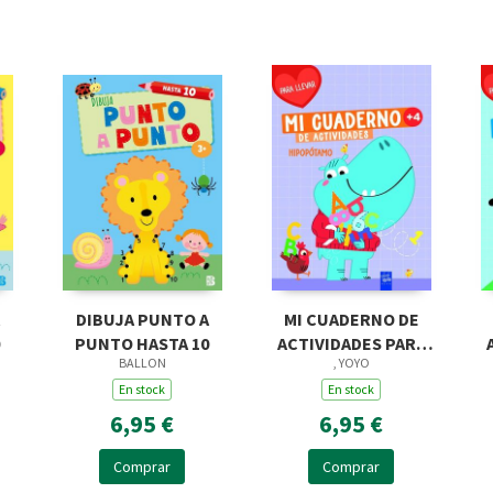
DIBUJA PUNTO A
MI CUADERNO DE
PUNTO HASTA 10
ACTIVIDADES PARA
BALLON
, YOYO
LLEVAR.
En stock
HIPOPÓTAMO
En stock
6,95 €
6,95 €
Comprar
Comprar