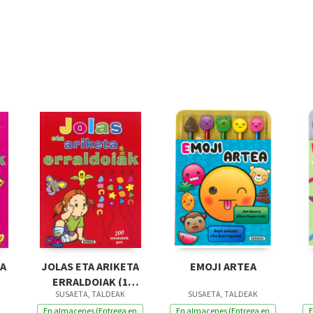
TA
JOLAS ETA ARIKETA
EMOJI ARTEA
ERRALDOIAK (1
SUSAETA, TALDEAK
SUSAETA, TALDEAK
TITULU)
En almacenes (Entrega en
En almacenes (Entrega en
E