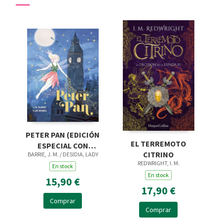
PETER PAN (EDICIÓN
EL TERREMOTO
ESPECIAL CON
CITRINO
BARRIE, J. M. / DESIDIA, LADY
CANTOS TINTADOS)
REDWRIGHT, I. M.
En stock
En stock
15,90 €
17,90 €
Comprar
Comprar