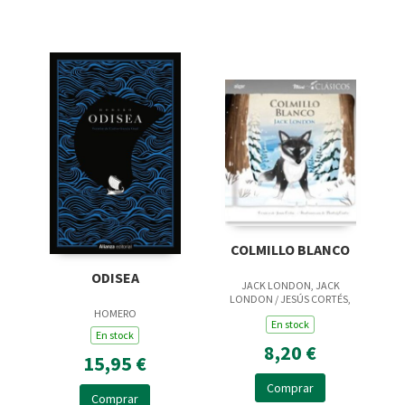
COLMILLO BLANCO
ODISEA
JACK LONDON, JACK
LONDON / JESÚS CORTÉS,
JESUS
HOMERO
En stock
En stock
8,20 €
15,95 €
Comprar
Comprar