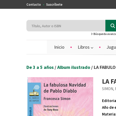
Contacto
Suscríbete
Búsqueda avanz
Inicio
Libros
Jugu
De 3 a 5 años
/
Album ilustrado
/ LA FABUL
LA F
SIMON,
Editoria
Año de 
Materia