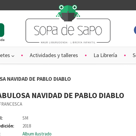
ada
etes
Actividades y talleres
La Librería
S
OSA NAVIDAD DE PABLO DIABLO
ABULOSA NAVIDAD DE PABLO DIABLO
 FRANCESCA
l:
SM
edición:
2018
:
Album ilustrado