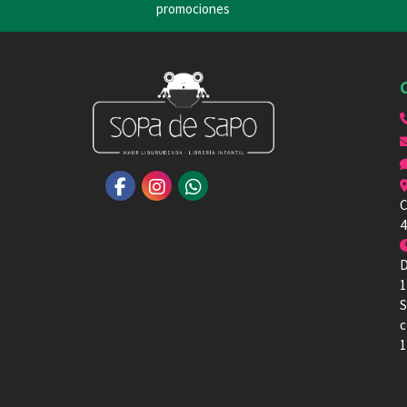
promociones
C
4
D
1
S
c
1