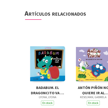
Artículos relacionados
BADABUM. EL
ANTÓN PIÑÓN N
DRAGONCITO VA AL
QUIERE IR AL
LYONA, LYONA
KESELMAN, GABRIELA
COLE
DOCTOR
En stock
En stock