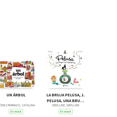
UN ÁRBOL
LA BRUJA PELUSA, 1.
PELUSA, UNA BRUJA
ÓMEZ PARRADO, CATALINA
SIBYLLINE, SIBYLLINE
MUY MUY PEQUEÑITA
En stock
En stock