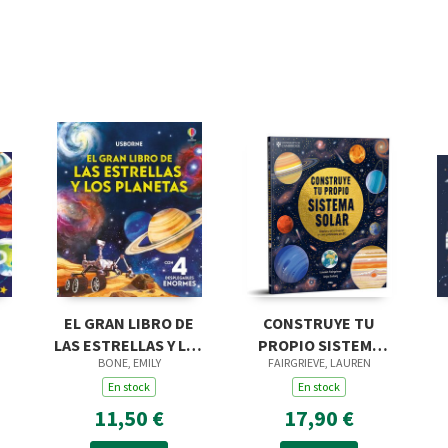
EL GRAN LIBRO DE
CONSTRUYE TU
)
LAS ESTRELLAS Y LOS
PROPIO SISTEMA
BONE, EMILY
FAIRGRIEVE, LAUREN
PLANETAS
SOLAR
En stock
En stock
11,50 €
17,90 €