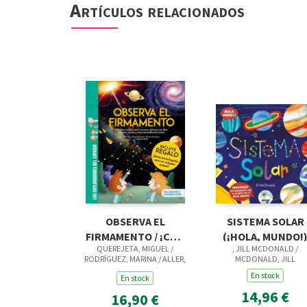
Artículos relacionados
OBSERVA EL
SISTEMA SOLAR
FIRMAMENTO / ¡CON
(¡HOLA, MUNDO!
QUEREJETA, MIGUEL /
, JILL MCDONALD /
PÓSTER DE REGALO!
RODRÍGUEZ, MARINA / ALLER,
MCDONALD, JILL
UNA COMPLETA GUÍA
ALBA
En stock
En stock
PARA RECONOCER
14,96 €
16,90 €