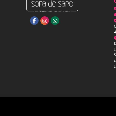
C
4
D
1
S
c
1