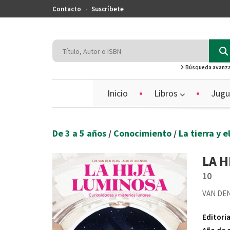
Contacto
Suscríbete
Búsqueda avanz
Inicio
Libros
Jugu
De 3 a 5 años
/
Conocimiento
/
La tierra y 
LA H
10
VAN DEN
Editoria