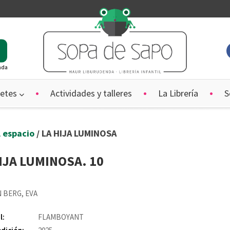
ada
etes
Actividades y talleres
La Librería
S
el espacio
/ LA HIJA LUMINOSA
IJA LUMINOSA. 10
 BERG, EVA
l:
FLAMBOYANT