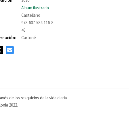
edición:
2026
:
Album ilustrado
Castellano
978-607-584-116-8
:
48
rnación:
Cartoné
avés de los resquicios de la vida diaria.
lonia 2022.