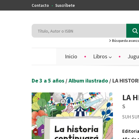
Contacto
Suscríbete
Búsqueda avanz
Inicio
Libros
Jugu
De 3 a 5 años
/
Album ilustrado
/ LA HISTO
LA H
S
SUH SU
Editoria