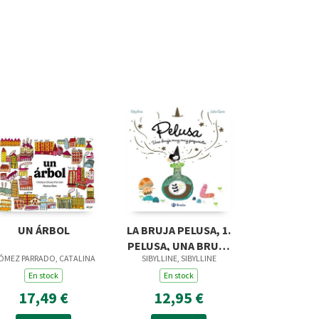
UN ÁRBOL
LA BRUJA PELUSA, 1.
PELUSA, UNA BRUJA
ÓMEZ PARRADO, CATALINA
SIBYLLINE, SIBYLLINE
MUY MUY PEQUEÑITA
En stock
En stock
17,49 €
12,95 €