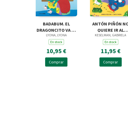
BADABUM. EL
ANTÓN PIÑÓN N
DRAGONCITO VA AL
QUIERE IR AL
LYONA, LYONA
KESELMAN, GABRIELA
COLE
DOCTOR
En stock
En stock
10,95 €
11,95 €
Comprar
Comprar