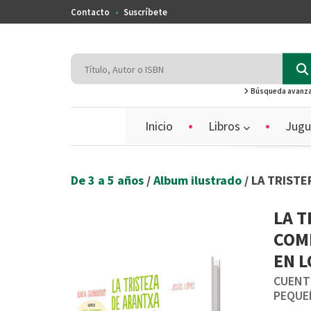
Contacto
Suscríbete
Búsqueda avanz
Inicio
Libros
Jugu
De 3 a 5 años
/
Album ilustrado
/ LA TRIST
LA T
COM
EN 
CUENT
PEQUE