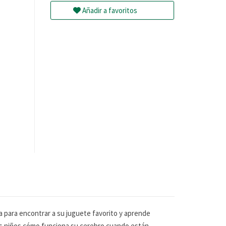
Añadir a favoritos
a para encontrar a su juguete favorito y aprende
pios niños cómo funciona su cerebro cuando están