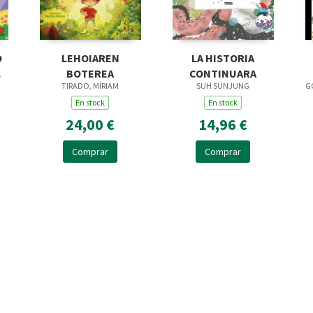
O
LEHOIAREN
LA HISTORIA
BOTEREA
CONTINUARA
TIRADO, MIRIAM
SUH SUNJUNG
G
En stock
En stock
24,00 €
14,96 €
Comprar
Comprar