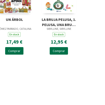
UN ÁRBOL
LA BRUJA PELUSA, 1.
PELUSA, UNA BRUJA
ÓMEZ PARRADO, CATALINA
SIBYLLINE, SIBYLLINE
MUY MUY PEQUEÑITA
En stock
En stock
17,49 €
12,95 €
Comprar
Comprar