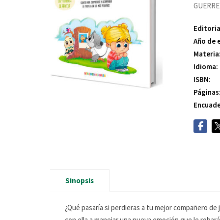
GUERRE
Editoria
Año de 
Materia
Idioma:
ISBN:
Páginas
Encuade
Sinopsis
¿Qué pasaría si perdieras a tu mejor compañero de
con ella a manejar una nueva emoción que le robará 