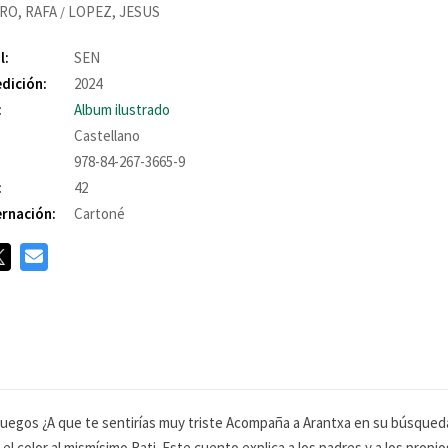
RO, RAFA
LOPEZ, JESUS
/
l:
SEN
edición:
2024
:
Album ilustrado
Castellano
978-84-267-3665-9
:
42
rnación:
Cartoné
 juegos ¿A que te sentirías muy triste Acompaña a Arantxa en su búsqued
el color al mismísimo Rati. Este cuento explica a los padres y a los pro