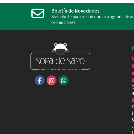
Boletín de Novedades
Suscríbete para recibir nuestra agenda de ac
promociones
C
4
D
1
S
c
1