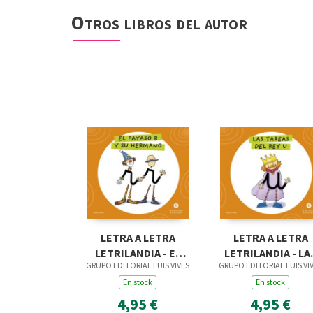
Otros libros del autor
LETRA A LETRA
LETRA A LETRA
LETRILANDIA - EL
LETRILANDIA - LA
GRUPO EDITORIAL LUIS VIVES
GRUPO EDITORIAL LUIS VI
PAYASO R Y SU
TAREAS DEL REY 
HERMANO
En stock
En stock
4,95 €
4,95 €