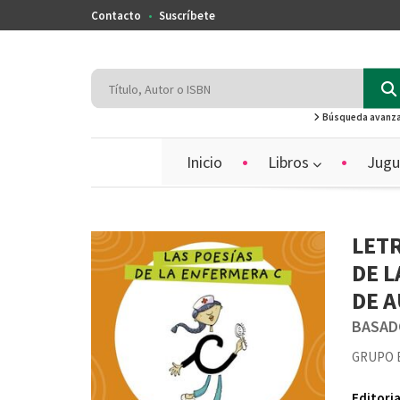
Contacto
Suscríbete
Búsqueda avanz
Inicio
Libros
Jugu
LETR
DE L
DE 
BASAD
GRUPO E
Editoria