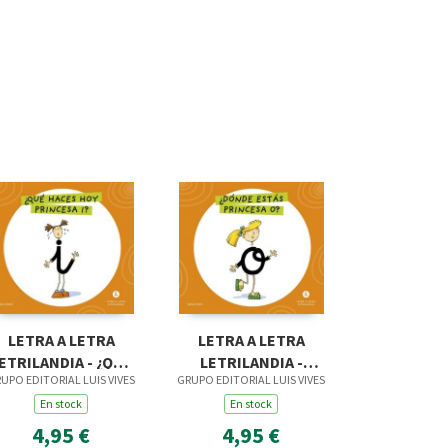
LETRA A LETRA
LETRA A LETRA
ETRILANDIA - ¿QUÉ
LETRILANDIA -
UPO EDITORIAL LUIS VIVES
GRUPO EDITORIAL LUIS VIVES
HACES HOY,
¿DÓNDE ESTÁS,
PRINCESA I
En stock
PRINCESA O
En stock
4,95 €
4,95 €