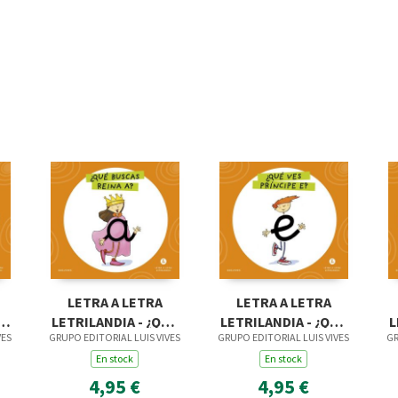
LETRA A LETRA
LETRA A LETRA
S
LETRILANDIA - ¿QUÉ
LETRILANDIA - ¿QUÉ
L
VES
GRUPO EDITORIAL LUIS VIVES
GRUPO EDITORIAL LUIS VIVES
GR
U
BUSCAS, REINA A
VES, PRÍNCIPE E
En stock
En stock
4,95 €
4,95 €