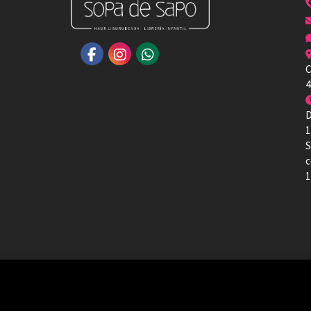
C
4
D
1
S
c
1