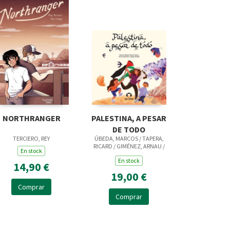
NORTHRANGER
PALESTINA, A PESAR
DE TODO
TERCIERO, REY
ÚBEDA, MARCOS / TAPERA,
RICARD / GIMÉNEZ, ARNAU /
En stock
AMBAK, HELGA
En stock
14,90 €
19,00 €
Comprar
Comprar