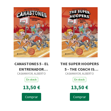
CANASTONES 5 - EL
THE SUPER HOOPERS
ENTRENADOR
5 - THE COACH IS
CASAMAYOR, ALBERTO
CASAMAYOR, ALBERTO
CHIFLADO
COMPLETELY NUTS
En stock
En stock
13,50 €
13,50 €
Comprar
Comprar