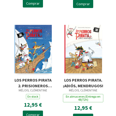
Comprar
Comprar
LOS PERROS PIRATA
LOS PERROS PIRATA.
2. PRISIONEROS
¡ADIÓS, MENDRUGOS!
MÉLOIS, CLÉMENTINE
MÉLOIS, CLÉMENTINE
HELADOS
En stock
En almacenes (Entrega en
48/72h)
12,95 €
12,95 €
Comprar