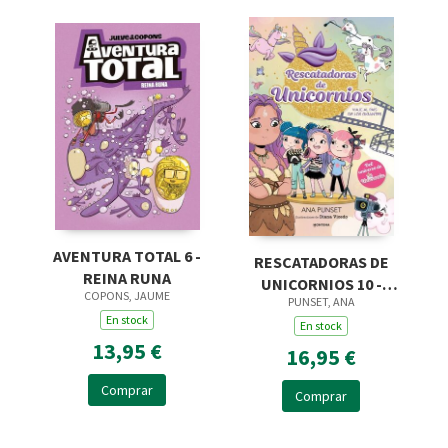
AVENTURA TOTAL 6 -
RESCATADORAS DE
REINA RUNA
UNICORNIOS 10 -
COPONS, JAUME
PUNSET, ANA
VIAJE AL PAÍS DE LOS
En stock
GIGANTES
En stock
13,95 €
16,95 €
Comprar
Comprar