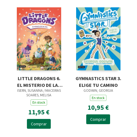
LITTLE DRAGONS 6.
GYMNASTICS STAR 3.
EL MISTERIO DE LAS
ELIGE TU CAMINO
ISERN, SUSANNA / MACEIRAS
GODWIN, GEORGIA
ALAS
SOARES, MELISA
En stock
En stock
10,95 €
11,95 €
Comprar
Comprar