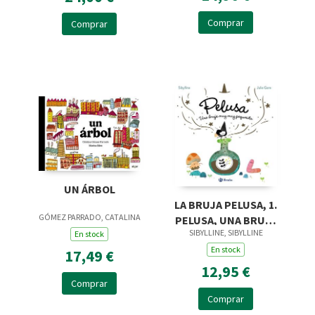
Comprar
Comprar
UN ÁRBOL
LA BRUJA PELUSA, 1.
GÓMEZ PARRADO, CATALINA
PELUSA, UNA BRUJA
SIBYLLINE, SIBYLLINE
MUY MUY PEQUEÑITA
En stock
En stock
17,49 €
12,95 €
Comprar
Comprar