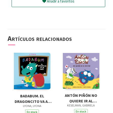
Añadir a favoritos
Artículos relacionados
ANTÓN PIÑÓN NO
BADABUM. EL
QUIERE IR AL
DRAGONCITO VA AL
KESELMAN, GABRIELA
LYONA, LYONA
DOCTOR
COLE
En stock
En stock